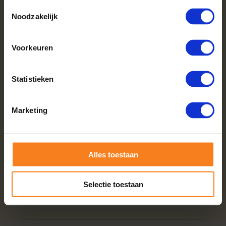
Toestemmingsselectie
Noodzakelijk
Voorkeuren
Aantal
Je bespaart
Statistieken
2
2%
3 of meer
4%
Marketing
OMSCHRIJVING
SPECIFICATIES
Alles toestaan
Bestel uw beukenhaardhout in handige grootverpakking:
60 netzakken (ca. 120x80x120cm). Droog, duurzaam en
Selectie toestaan
direct klaar voor uw open haard of kachel.