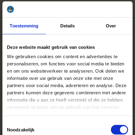
Het is belangrijk dat je het vuur niet zachtjes laat nasmeulen,
omdat hierbij onvolledige verbranding plaatsvindt en
schadelijke gassen ontstaan. Soms wordt geprobeerd de
Toestemming
Details
Over
kachel te laten “overnachten” door op het laatst de kachel te
vullen met hout en dan de luchtschuif helemaal dicht te
zetten. Doe dit echter NOOIT, op deze manier vervuil je niet
Deze website maakt gebruik van cookies
alleen jouw kachel en rookkanaal, maar zet je ook de hele
omgeving in de rook. Bij het doven van jou houtkachel staan
We gebruiken cookies om content en advertenties te
veiligheid en jouw gezondheid altijd voorop. Kies daarom voor
personaliseren, om functies voor social media te bieden
een verantwoorde wijze van doven door het haardhout
en om ons websiteverkeer te analyseren. Ook delen we
langzaam uit te laten branden of het, indien nodig, te doven
informatie over uw gebruik van onze site met onze
met zand. Zo kun je optimaal genieten van jou houtkachel in
partners voor social media, adverteren en analyse. Deze
huis! Benieuwd hoe jij je open haard kunt doven? Lees
hier
partners kunnen deze gegevens combineren met andere
meer.
informatie die u aan ze heeft verstrekt of die ze hebben
verzameld op basis van uw gebruik van hun services.
TOPKWALITEIT HAARDHOUT
Toestemmingsselectie
Noodzakelijk
MEERPALLETKORTING & SPAARPUNTEN