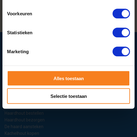
UITSTEKENDE SERVICE
Voorkeuren
HOGE KLANTWAARDERING
Statistieken
Producten
Marketing
Haardhoutcompany.nl
Over ons
Alles toestaan
Klantenservice
Contact
Veelgestelde vragen
Selectie toestaan
Haardhout kiezen
Haardhout kopen
Haardhout bestellen
Haardhout bezorgen
De haard aansteken
Kachelhout kopen