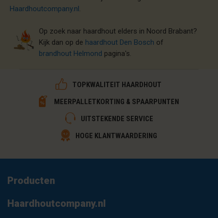
Haardhoutcompany.nl
.
​Op zoek naar haardhout elders in Noord Brabant?
Kijk dan op de
h
aardhout D
en Bosch
of
brandhout
Helmond
pagina's.
TOPKWALITEIT HAARDHOUT
MEERPALLETKORTING & SPAARPUNTEN
UITSTEKENDE SERVICE
HOGE KLANTWAARDERING
Producten
Haardhoutcompany.nl