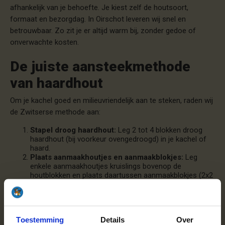
afhankelijk van je behoefte. Je kiest zelf de houtsoort,
formaat en bezorgdag. In Oirschot leveren wij snel en
betrouwbaar. Zo zit je er altijd warm bij, zonder gedoe of
onverwachte kosten.
De juiste aansteekmethode
van haardhout
Om je kachel goed en milieuvriendelijk aan te steken, raden wij
de Zwitserse methode aan:
Stapel droog haardhout:
Leg 2 tot 4 blokken droog
haardhout (bij voorkeur ovengedroogd) in je kachel of
haard.
Plaats aanmaakhoutjes en aanmaakblokjes:
Leg
enkele aanmaakhoutjes kruislings bovenop de
houtblokken en plaats daartussen aanmaakblokjes (2x2
is voldoende).
Steek de aanmaakblokjes aan:
Gebruik een lucifer of
aansteker om de aanmaakblokjes aan te steken. De
aanmaakblokjes zorgen ervoor dat de aanmaakhoutjes
Toestemming
Details
Over
gaan branden, die op hun beurt de houtblokken van