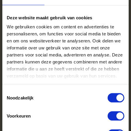
bovenaf verhitten.
Deze website maakt gebruik van cookies
Voordelen van de Zwitserse methode
We gebruiken cookies om content en advertenties te
Minder rook en uitstoot:
Doordat de houtblokken van
personaliseren, om functies voor social media te bieden
bovenaf verhit worden, ontstaat er vanaf het begin een
en om ons websiteverkeer te analyseren. Ook delen we
goede verbranding, wat resulteert in minder
rookontwikkeling en uitstoot.
informatie over uw gebruik van onze site met onze
Milieuvriendelijk:
Je bespaart tot 50% uitstoot per
partners voor social media, adverteren en analyse. Deze
stookbeurt.
partners kunnen deze gegevens combineren met andere
Beter voor je rookkanaal:
Minder rook betekent minder
vervuiling van je rookkanaal.
informatie die u aan ze heeft verstrekt of die ze hebben
verzameld op basis van uw gebruik van hun services.
Vermijd verkeerde aansteekmethodes
Toestemmingsselectie
Gebruik geen kranten, spiritus of brandgel. Deze methodes
Noodzakelijk
zorgen voor veel rookontwikkeling en kunnen gevaarlijk zijn.
Aanvullende tips
Voorkeuren
Zorg voor goede ventilatie.
Controleer en reinig je schoorsteen regelmatig.