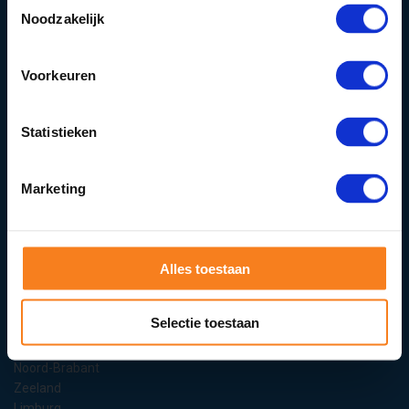
Toestemmingsselectie
De haard aansteken
Noodzakelijk
Kachelhout kopen
Stookhout kopen
Brandhout kopen
Voorkeuren
Openhaardhout kopen
Verantwoord en Veilig
Statistieken
Marketing
9.1
3.571 reviews
Haardhout kopen in:
Alles toestaan
Noord-Holland
Zuid-Holland
Selectie toestaan
Utrecht
Gelderland
Noord-Brabant
Zeeland
Limburg