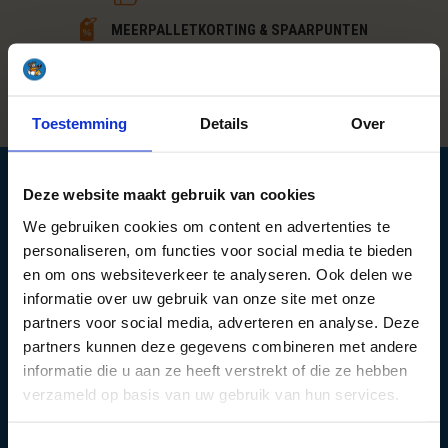
MEERPALLETKORTING & SPAARPUNTEN
UITSTEKENDE SERVICE
HOGE KLANTWAARDERING
Toestemming
Details
Over
Producten
Deze website maakt gebruik van cookies
We gebruiken cookies om content en advertenties te
Haardhoutcompany.nl
personaliseren, om functies voor social media te bieden
en om ons websiteverkeer te analyseren. Ook delen we
Over ons
informatie over uw gebruik van onze site met onze
Klantenservice
partners voor social media, adverteren en analyse. Deze
Contact
partners kunnen deze gegevens combineren met andere
Veelgestelde vragen
Haardhout kiezen
informatie die u aan ze heeft verstrekt of die ze hebben
Haardhout kopen
verzameld op basis van uw gebruik van hun services.
Haardhout bestellen
Haardhout bezorgen