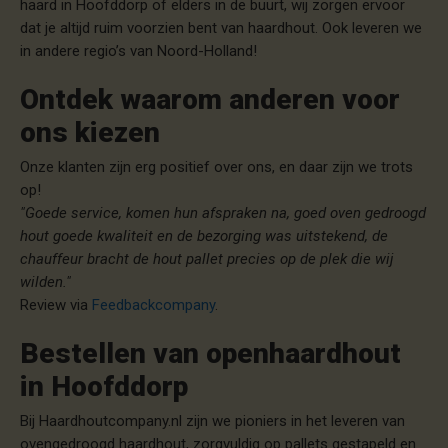
haard in Hoofddorp of elders in de buurt, wij zorgen ervoor
dat je altijd ruim voorzien bent van haardhout. Ook leveren we
in andere regio’s van Noord-Holland!
Ontdek waarom anderen voor
ons kiezen
Onze klanten zijn erg positief over ons, en daar zijn we trots
op!
"Goede service, komen hun afspraken na, goed oven gedroogd
hout goede kwaliteit en de bezorging was uitstekend, de
chauffeur bracht de hout pallet precies op de plek die wij
wilden."
Review via
Feedbackcompany
.
Bestellen van openhaardhout
in Hoofddorp
Bij Haardhoutcompany.nl zijn we pioniers in het leveren van
ovengedroogd haardhout, zorgvuldig op pallets gestapeld en