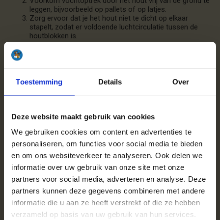
Voorkom vochtoptrek door het hout vrij van de grond te
leggen, bijvoorbeeld op pallets of op latjes.
Zorg ervoor dat je het hout niet te dicht op elkaar
stapelt, zodat er voldoende luchtcirculatie tussen de
houtblokken is.
Sla jouw haardhout buiten op onder een afdak of in een
houtopslag. Ovengedroogd hout is al droog en kan prima
binnen worden opgeslagen, met minimale kans op
Toestemming
Details
Over
schimmelvorming.
Gedroogd haardhout in
Deze website maakt gebruik van cookies
Hoofddorp
We gebruiken cookies om content en advertenties te
personaliseren, om functies voor social media te bieden
Bij ons kun je direct stookklaar haardhout bestellen. Ons
haardhout wordt geforceerd gedroogd in droogkamers met
en om ons websiteverkeer te analyseren. Ook delen we
hete lucht, waardoor het ovengedroogd is. Het hout brandt
informatie over uw gebruik van onze site met onze
schoon en geeft een heerlijke warmte, zonder rookoverlast.
partners voor social media, adverteren en analyse. Deze
partners kunnen deze gegevens combineren met andere
Kosten van haardhout in
informatie die u aan ze heeft verstrekt of die ze hebben
Hoofddorp
verzameld op basis van uw gebruik van hun services.