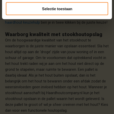
soort kachel dat je gebruikt en het aantal blokken dat je
Selectie toestaan
stookt. Wil je hout bestellen, maar ben je niet zeker welke
soort geschikt is voor jouw stook voorkeuren? Met onze
haardhout keuzehulp
ben je in twee klikken bij de juiste keuze!
Waarborg kwaliteit met stookhoutopslag
Om de hoogwaardige kwaliteit van het stookhout te
waarborgen is de juiste manier van opslaan essentieel. Sla het
hout altijd op aan de ‘droge’ zijde van jouw woning of in een
schuur of garage. Om te voorkomen dat optrekkend vocht in
het hout trekt raden wij je aan om het hout niet direct op de
grond te stapelen, maar ruimte te bewaren. Een pallet is
daarbij ideaal. Als je het hout buiten opslaat, dan is het
belangrijk om het hout te bewaren onder een afdak zodat de
weersinvloeden geen invloed hebben op het hout. Wanneer je
stookhout aanschaft bij Haardhoutcompany.nl kun je het
stookhout opslaan in de pallet waarin het wordt geleverd. Is
deze pallet te groot of wil je sfeer creëren met het hout? Kies
dan voor een functionele houtopslag.