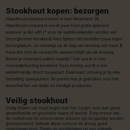
Stookhout kopen: bezorgen
Haardhoutcompany.nl levert in heel Nederland. Bij
Haardhoutcompany.nl wordt jouw hout gratis geleverd
wanneer jij dat wilt! (* voor de waddeneilanden worden wel
bezorgkosten berekend) Kies tijdens het bestellen jouw eigen
bezorgdatum. Je ontvangt op de dag van levering een track &
trace link met de verwachte aankomsttijd van de levering.
Bestel je meerdere pallets tegelijk? Dan wordt er een
meerpalletkorting berekend. Deze korting wordt in het
winkelmandje direct toegepast. Daarnaast ontvang je bij elke
bestelling spaarpunten. De punten kun je gebruiken voor het
aanschaffen van leuke en handige producten.
Veilig stookhout
Veilig stoken van hout begint met het zorgen voor een goed
geventileerde en geschikte haard of kachel. Zorg ervoor dat
de rookafvoer en schoorsteen schoon zijn en jaarlijks worden
geïnspecteerd. Gebruik alleen schoon en droog, goed
opgeslagen hout. Plaats de houtblokken op een stabiele