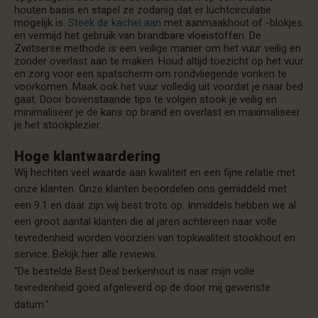
houten basis en stapel ze zodanig dat er luchtcirculatie
mogelijk is.
Steek de kachel aan
met aanmaakhout of -blokjes
en vermijd het gebruik van brandbare vloeistoffen. De
Zwitserse methode is een veilige manier om het vuur veilig en
zonder overlast aan te maken. Houd altijd toezicht op het vuur
en zorg voor een spatscherm om rondvliegende vonken te
voorkomen. Maak ook het vuur volledig uit voordat je naar bed
gaat. Door bovenstaande tips te volgen stook je veilig en
minimaliseer je de kans op brand en overlast en maximaliseer
je het stookplezier.
Hoge klantwaardering
Wij hechten veel waarde aan kwaliteit en een fijne relatie met
onze klanten. Onze klanten beoordelen ons gemiddeld met
een 9.1 en daar zijn wij best trots op. Inmiddels hebben we al
een groot aantal klanten die al jaren achtereen naar volle
tevredenheid worden voorzien van topkwaliteit stookhout en
service. Bekijk hier alle reviews.
“De bestelde Best Deal berkenhout is naar mijn volle
tevredenheid goed afgeleverd op de door mij gewenste
datum.”