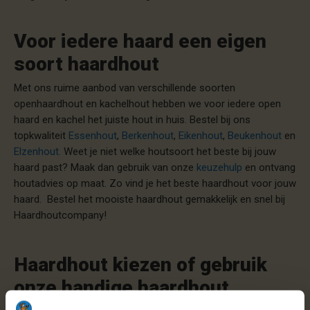
Voor iedere haard een eigen
soort haardhout
Met ons ruime aanbod van verschillende soorten
openhaardhout en kachelhout hebben we voor iedere open
haard en kachel het juiste hout in huis. Bestel bij ons
topkwaliteit
Essenhout
,
Berkenhout
,
Eikenhout
,
Beukenhout
en
Elzenhout.
Weet je niet welke houtsoort het beste bij jouw
haard past? Maak dan gebruik van onze
keuzehulp
en ontvang
houtadvies op maat. Zo vind je het beste haardhout voor jouw
haard. Bestel het mooiste haardhout gemakkelijk en snel bij
Haardhoutcompany!
Haardhout kiezen of gebruik
onze handige haardhout