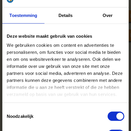
keuzehulp
Toestemming
Details
Over
Deze website maakt gebruik van cookies
We gebruiken cookies om content en advertenties te
personaliseren, om functies voor social media te bieden
en om ons websiteverkeer te analyseren. Ook delen we
informatie over uw gebruik van onze site met onze
Haardhoutcompany levert onder andere in:
partners voor social media, adverteren en analyse. Deze
Aalten
Elst
Putten
partners kunnen deze gegevens combineren met andere
Apeldoorn
Epe
Renkum
informatie die u aan ze heeft verstrekt of die ze hebben
Arnhem
Ermelo
Rheden
verzameld op basis van uw gebruik van hun services.
Asperen
Geldermalsen
Rhenen
Barneveld
Gendt
Rozendaal
Beneden Leeuwen
Groesbeek
Scherpenzeel
Toestemmingsselectie
Beuningen
Halle
't Harde
Noodzakelijk
Borculo
Harderwijk
Tiel
Brummen
Hattem
Twello
Buren
Hedel
Varsseveld