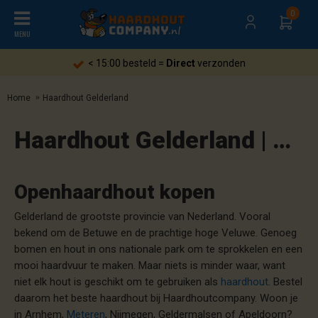
0
MENU
Gratis
verzending heel Nederland
Home
Haardhout Gelderland
Haardhout Gelderland | Cadeaubon "1314AN" voor gratis aanmaakblokjes
Openhaardhout kopen
Gelderland de grootste provincie van Nederland. Vooral
bekend om de Betuwe en de prachtige hoge Veluwe. Genoeg
bomen en hout in ons nationale park om te sprokkelen en een
mooi haardvuur te maken. Maar niets is minder waar, want
niet elk hout is geschikt om te gebruiken als
haardhout
. Bestel
daarom het beste haardhout bij Haardhoutcompany. Woon je
in Arnhem,
Meteren
, Nijmegen, Geldermalsen of Apeldoorn?