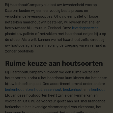
Bij HaardhoutCompany.nl staat uw tevredenheid voorop.
Daarom bieden wij een eenvoudig bestelproces en
verschillende leveringsopties. Of u nu een pallet of losse
netzakken haardhout wilt bestellen, wij leveren het snel en
betrouwbaar bij u thuis in Zeeland. Onze
leveringsservice
plaatst uw pallets of netzakken met haardhout netjes bij u op
de stoep. Als u wilt, kunnen we het haardhout zelfs direct bij
uw houtopslag afleveren, zolang de toegang vrij en verhard is
zonder obstakels.
Ruime keuze aan houtsoorten
Bij HaardhoutCompany.nl bieden we een ruime keuze aan
houtsoorten, zodat u het haardhout kunt kiezen dat het beste
bij uw behoeften past. Ons assortiment omvat onder andere
berkenhout
,
elzenhout
,
essenhout
,
beukenhout
en
eikenhout
.
Elk van deze houtsoorten heeft zijn eigen kenmerken en
voordelen. Of u nu de voorkeur geeft aan het snel brandende
berkenhout, het levendige vlammenspel van elzenhout, het
langzaam brandende essenhout, het goed ontbrandende