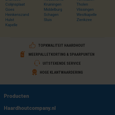
Colijnsplaat
Kruiningen
Tholen
Goes
Middelburg
Vlissingen
Heinkenszand
Schagen
Westkapelle
Hulst
Sluis
Zierikzee
Kapelle
TOPKWALITEIT HAARDHOUT
MEERPALLETKORTING & SPAARPUNTEN
UITSTEKENDE SERVICE
HOGE KLANTWAARDERING
Producten
Haardhoutcompany.nl