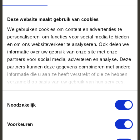
voor haardhout in Zeeland.
Met gemak openhaardhout
Deze website maakt gebruik van cookies
kopen
We gebruiken cookies om content en advertenties te
personaliseren, om functies voor social media te bieden
Zeeland heeft van alle provincies in Nederland het minst
en om ons websiteverkeer te analyseren. Ook delen we
aantal inwoners. Je kan dus wel stellen dat het lekker rustig is
informatie over uw gebruik van onze site met onze
in Zeeland. De ideale plek om tot rust te komen en heerlijk te
partners voor social media, adverteren en analyse. Deze
ontspannen. Met een goed boek voor de kachel genieten van
partners kunnen deze gegevens combineren met andere
het warme haardvuur, de stilte en de rust. Haardhout op?
informatie die u aan ze heeft verstrekt of die ze hebben
Geen probleem. Bestel makkelijk en snel het mooiste
verzameld op basis van uw gebruik van hun services.
haardhout online bij Haardhoutcompany. Wij bezorgen gratis
door heel Zeeland. Bestel direct en plan zelf de gewenste
bezorgdatum.
Toestemmingsselectie
Noodzakelijk
Mooi duurzaam haardhout
Om ervoor te zorgen dat jij in alle rust lekker duurzaam kunt
Voorkeuren
stoken produceren wij duurzaam haardhout. Ons brandhout
komt uit verantwoord en duurzaam bosbeheer. Onze