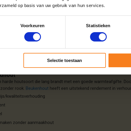
erzameld op basis van uw gebruik van hun services.
hout
ig haardvuur met een mooie vlam? Dan is
eikenhout
een prima keuze.
Voorkeuren
Statistieken
rook.
en gloed
e maken zonder aanmaakhout
Selectie toestaan
rdhout
 harde houtsoort die lang brandt met een goede warmteafgifte. Door
 zonder rook.
Beukenhout
heeft een uitstekend rendement in verhoudi
ijs/kwaliteitsverhouding
ent
el
e maken zonder aanmaakhout