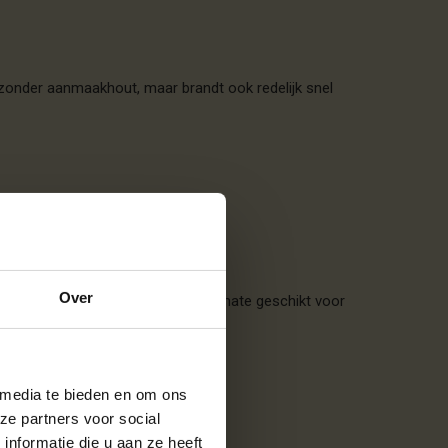
n zonder aanmaakhout, maar brandt ook redelijk snel
Over
 niet. Hierdoor is
essenhout
uitermate geschikt voor
 media te bieden en om ons
ze partners voor social
nformatie die u aan ze heeft