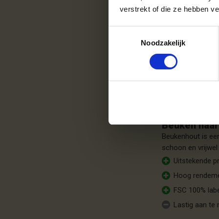
verstrekt of die ze hebben v
Eiken haard
Toestemmingsselectie
Wil je een levend
Noodzakelijk
zonder al te veel 
Mooie vlam
Veel warmte 
Weinig rook
Lastig aan t
Beuken haa
Beukenhout is een
schoon en vrijwel
Uitstekende pr
Hoog rendem
FSC 100% lab
Lastig aan t