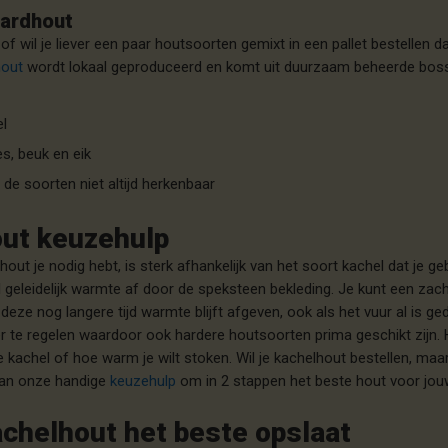
ardhout
 of wil je liever een paar houtsoorten gemixt in een pallet bestellen
hout
wordt lokaal geproduceerd en komt uit duurzaam beheerde bos
el
es, beuk en eik
n de soorten niet altijd herkenbaar
ut keuzehulp
out je nodig hebt, is sterk afhankelijk van het soort kachel dat je ge
 geleidelijk warmte af door de speksteen bekleding. Je kunt een z
eze nog langere tijd warmte blijft afgeven, ook als het vuur al is ge
er te regelen waardoor ook hardere houtsoorten prima geschikt zijn. 
e kachel of hoe warm je wilt stoken. Wil je kachelhout bestellen, maar
dan onze handige
keuzehulp
om in 2 stappen het beste hout voor jouw
achelhout het beste opslaat