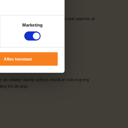
 Het hout brandt langzaam en geeft veel warmte af
Marketing
Alles toestaan
 de relatief dunne schors stook je ook nog erg
ng tot de prijs.