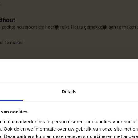
p
dhout
 zachte houtsoort die heerlijk ruikt. Het is gemakkelijk aan te make
an te maken
 geur
l op
hout
Details
de houtsoort is essenhout. Het geeft een fraai vlammenspel en spat
maar ook prima geschikt voor andere kachels en haarden.
rden en kachels geschikt
 van cookies
ent en advertenties te personaliseren, om functies voor social
verbranding
. Ook delen we informatie over uw gebruik van onze site met on
e maken zonder aanmaakhout
e. Deze partners kunnen deze gegevens combineren met andere i