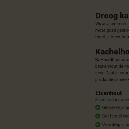
Droog ka
Wij adviseren om 
moet goed gedroog
moet je meer hout
Kachelho
Bij Haardhoutcomp
beukenhout de me
geur. Gaat je vo
productie van ele
Elzenhout
Elzenhout
is makk
Gemakkelijk a
Geeft snel wa
Voordelig in 