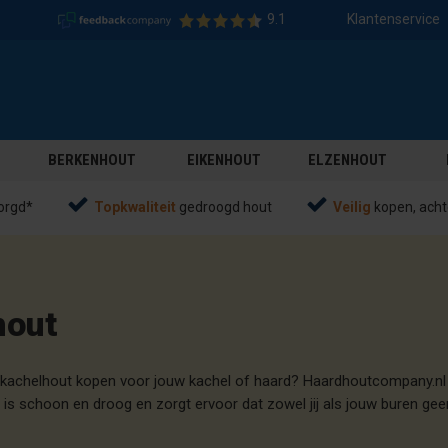
9.1
Klantenservice
BERKENHOUT
EIKENHOUT
ELZENHOUT
orgd*
Topkwaliteit
gedroogd hout
Veilig
kopen, acht
hout
it kachelhout kopen voor jouw kachel of haard? Haardhoutcompany.nl
ut is schoon en droog en zorgt ervoor dat zowel jij als jouw buren ge