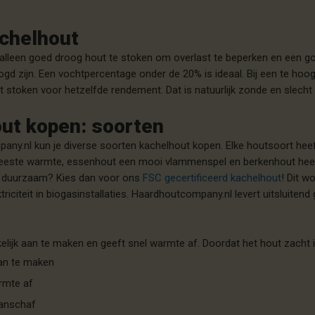
chelhout
alleen goed droog hout te stoken om overlast te beperken en een go
d zijn. Een vochtpercentage onder de 20% is ideaal. Bij een te hoog
 stoken voor hetzelfde rendement. Dat is natuurlijk zonde en slecht
ut kopen: soorten
any.nl kun je diverse soorten kachelhout kopen. Elke houtsoort heef
este warmte, essenhout een mooi vlammenspel en berkenhout heeft
or duurzaam? Kies dan voor ons
FSC gecertificeerd kachelhout
! Dit w
ktriciteit in biogasinstallaties. Haardhoutcompany.nl levert uitsluit
elijk aan te maken en geeft snel warmte af. Doordat het hout zacht i
an te maken
rmte af
aanschaf