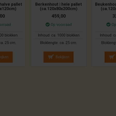
halve pallet
Berkenhout | hele pallet
Beukenhout
0x120cm)
(ca.120x80x200cm)
(ca.12
,00
459,00
3
orraad
Op voorraad
Op
500 blokken
Inhoud:
ca. 1000 blokken
Inhoud:
c
ca. 25 cm.
Bloklengte:
ca. 25 cm.
Blokleng
ijken
Bekijken