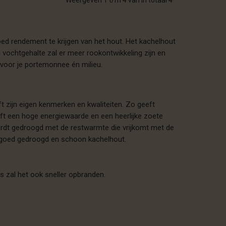
Weergeven 1 t/m 4 van in totaal 4
ed rendement te krijgen van het hout. Het kachelhout
 vochtgehalte zal er meer rookontwikkeling zijn en
 voor je portemonnee én milieu.
t zijn eigen kenmerken en kwaliteiten. Zo geeft
 een hoge energiewaarde en een heerlijke zoete
ordt gedroogd met de restwarmte die vrijkomt met de
end goed gedroogd en schoon kachelhout.
s zal het ook sneller opbranden.