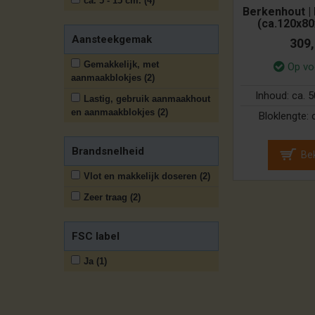
ca. 5 - 15 cm. (4)
Berkenhout | 
(ca.120x8
Aansteekgemak
309
Gemakkelijk, met
Op vo
aanmaakblokjes (2)
Inhoud:
ca. 
Lastig, gebruik aanmaakhout
en aanmaakblokjes (2)
Bloklengte:
Brandsnelheid
Bek
Vlot en makkelijk doseren (2)
Zeer traag (2)
FSC label
Ja (1)