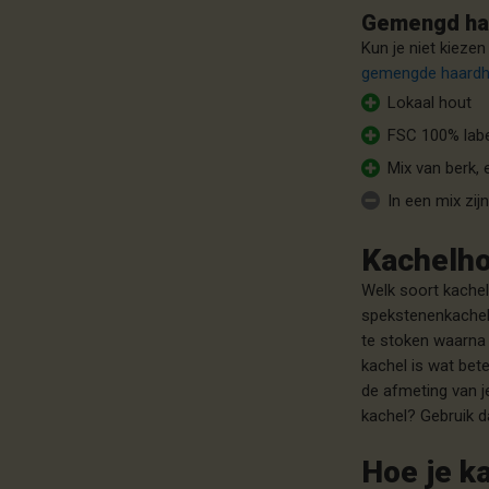
Gemengd ha
Kun je niet kiezen
gemengde haard
Lokaal hout
FSC 100% lab
Mix van berk, 
In een mix zij
Kachelho
Welk soort kachelh
spekstenenkachel
te stoken waarna d
kachel is wat bet
de afmeting van j
kachel? Gebruik 
Hoe je k