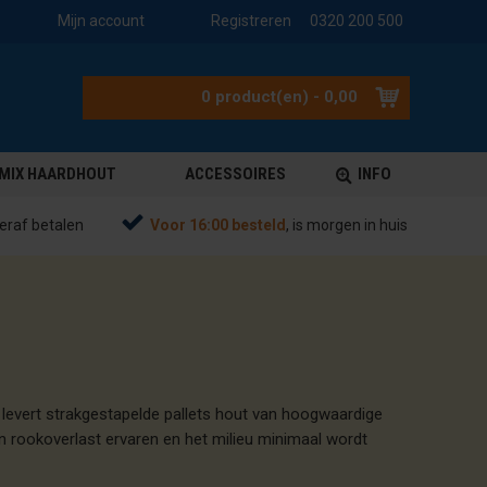
Mijn account
Registreren
0320 200 500
0 product(en) - 0,00
MIX HAARDHOUT
ACCESSOIRES
INFO
eraf betalen
Voor 16:00 besteld
, is morgen in huis
 levert strakgestapelde pallets hout van hoogwaardige
en rookoverlast ervaren en het milieu minimaal wordt