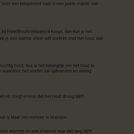
s voor een knisperend vuur is een juiste manier van
ut bij Haardhoutcompany.nl koopt, dan kun je het
 als je een warme sfeer wilt creëren met het hout, dan
ochtig hout, dus is het belangrijk om het hout te
en waardoor het sneller zal opbranden en weinig
en en zorgt ervoor dat het hout droog blijft.
hout is klaar om meteen te branden.
usse warmte en een sfeervol vuur dat lang blijft