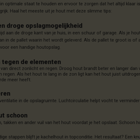
n optimale staat te houden en ervoor te zorgen dat het altijd klaar i
grijk. Haal het meeste uit je hout met deze slimme tips:
en droge opslagmogelijkheid
ijd aan de droge kant van je huis, in een schuur of garage. Als je ho
n in de pallet waarin het wordt geleverd. Als de pallet te groot is of
 voor een handige houtopslag.
 tegen de elementen
van direct zonlicht en regen. Droog hout brandt beter en langer dan v
regen. Als het hout te lang in de zon ligt kan het hout juist uitdrog
rde meer heeft.
eren
ntilatie in de opslagruimte. Luchtcirculatie helpt vocht te verminder
ut schoon
n, takken en ander vuil van het hout voordat je het opslaat. Schoon 
ge stappen blijft je kachelhout in topconditie. Het resultaat? Een kn