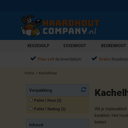
KEUZEHULP
ESSENHOUT
BEUKENHOUT
Plan zelf
de leverdatum
Gratis
thuisbez
Home
Kachelhout
Kachel
Verpakking
Pallet / Hout (3)
Wil je topkwalite
Pallet / Netting (1)
kwaliteit. Het ho
belast.
Inhoud