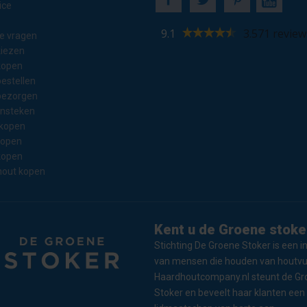
ice
9.1
3.571 review
e vragen
kiezen
kopen
estellen
bezorgen
ansteken
 kopen
kopen
kopen
out kopen
Kent u de Groene stoker
Stichting De Groene Stoker is een ini
van mensen die houden van houtvu
Haardhoutcompany.nl steunt de Gr
Stoker en beveelt haar klanten een