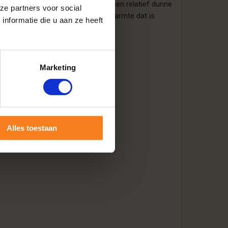
ls. Essenhout heeft net als beuk een relatief dunne
ze partners voor social
rd. Veel energie en gelijkmatige warmte dat is
nformatie die u aan ze heeft
Marketing
Alles toestaan