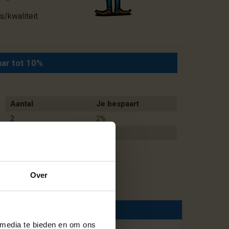
s/kwaliteit
aar tot 10%
Aantal
Je bespaart
2
2%
3 of meer
4%
Over
 media te bieden en om ons