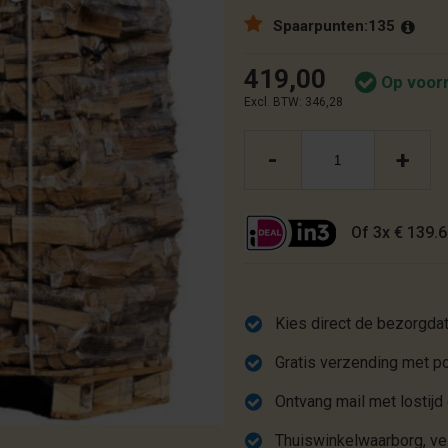
Spaarpunten:
135
419,00
Op voor
Excl. BTW: 346,28
-
+
Of 3x € 139.6
Kies direct de bezorgda
Gratis verzending met
Ontvang mail met lostijd
Thuiswinkelwaarborg, vei