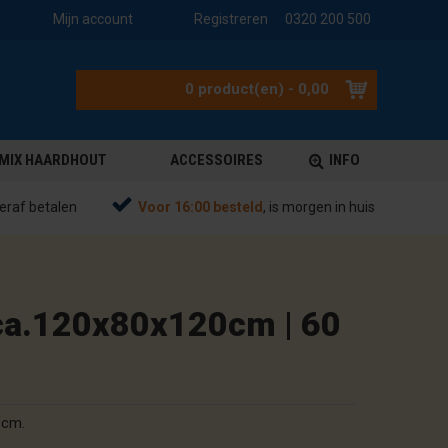
Mijn account
Registreren
0320 200 500
0 product(en) - 0,00
MIX HAARDHOUT
ACCESSOIRES
INFO
eraf betalen
Voor 16:00 besteld
, is morgen in huis
 ca.120x80x120cm | 60
 cm.