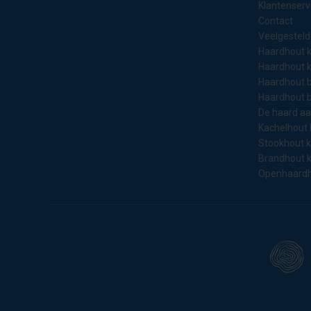
Klantenserv
Contact
Veelgesteld
Haardhout 
Haardhout 
Haardhout b
Haardhout 
De haard a
Kachelhout
Stookhout 
Brandhout 
Openhaardh