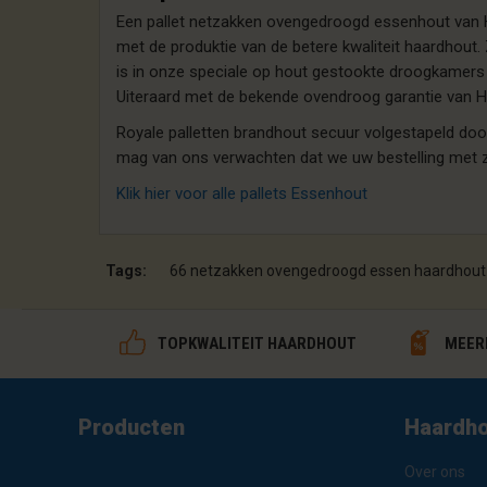
Een pallet netzakken ovengedroogd essenhout van H
met de produktie van de betere kwaliteit haardhou
is in onze speciale op hout gestookte droogkamers 
Uiteraard met de bekende ovendroog garantie van
Royale palletten brandhout secuur volgestapeld d
mag van ons verwachten dat we uw bestelling met zo
Klik hier voor alle pallets Essenhout
Tags:
66 netzakken ovengedroogd essen haardhout
TOPKWALITEIT HAARDHOUT
MEERP
Producten
Haardho
Over ons