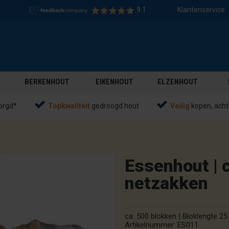
9.1
Klantenservice
BERKENHOUT
EIKENHOUT
ELZENHOUT
orgd*
Topkwaliteit
gedroogd hout
Veilig
kopen, acht
Essenhout |
netzakken
ca. 500 blokken | Bloklengte 25
Artikelnummer:
ES011