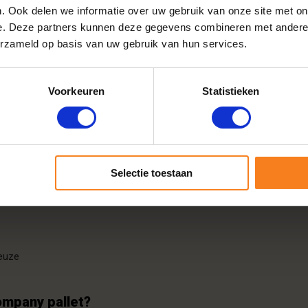
ort die traag brandt. Zeer geschikt voor de grotere haarden en kache
. Ook delen we informatie over uw gebruik van onze site met on
 bijzonder geschikt is als brandstof voor uw houtkachel of inzethaa
e. Deze partners kunnen deze gegevens combineren met andere i
erzameld op basis van uw gebruik van hun services.
droogd essenhout kopen?
Voorkeuren
Statistieken
Selectie toestaan
keuze
ompany pallet?