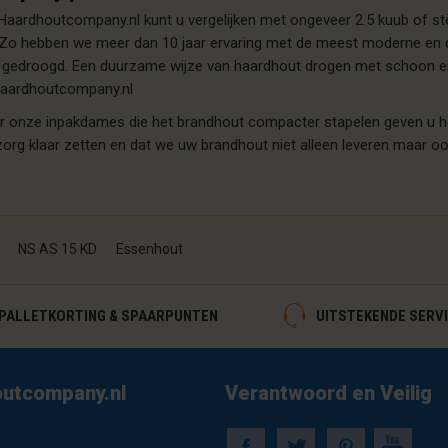
aardhoutcompany.nl kunt u vergelijken met ongeveer 2.5 kuub of stè
t. Zo hebben we meer dan 10 jaar ervaring met de meest moderne en
gedroogd. Een duurzame wijze van haardhout drogen met schoon en dr
 Haardhoutcompany.nl
oor onze inpakdames die het brandhout compacter stapelen geven u 
rg klaar zetten en dat we uw brandhout niet alleen leveren maar o
,
,
NS AS 15 KD
Essenhout
ALLETKORTING & SPAARPUNTEN
UITSTEKENDE SERV
utcompany.nl
Verantwoord en Veilig