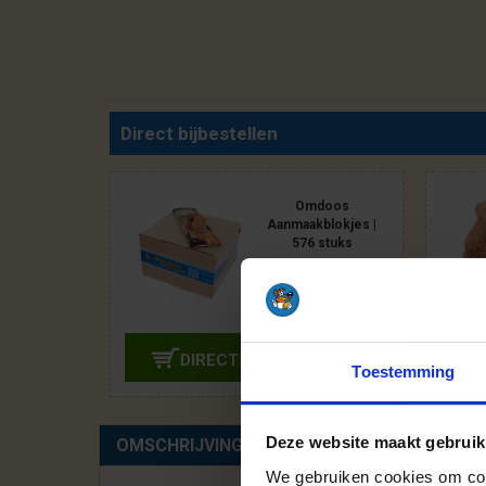
Direct bijbestellen
Omdoos
Aanmaakblokjes |
576 stuks
27,50
DIRECT BIJBESTELLEN
Toestemming
Deze website maakt gebruik
OMSCHRIJVING
SPECIFICATIES
We gebruiken cookies om cont