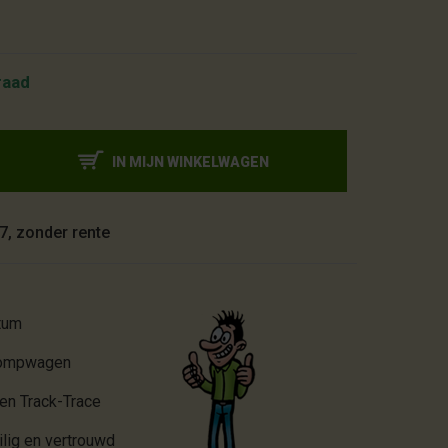
raad
IN MIJN WINKELWAGEN
7, zonder rente
tum
 pompwagen
 en Track-Trace
lig en vertrouwd