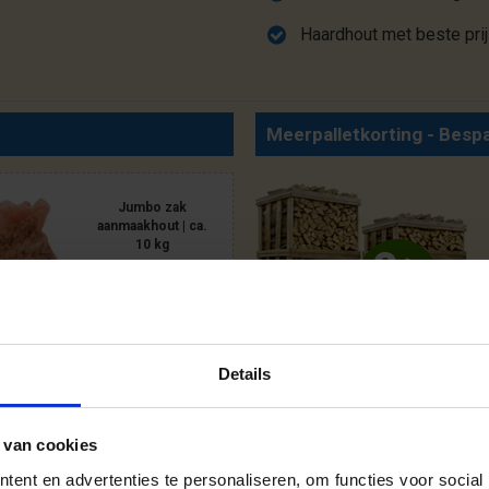
Haardhout met beste prij
Meerpalletkorting - Besp
Jumbo zak
aanmaakhout | ca.
10 kg
17,50
DIRECT BIJBESTELLEN
Details
 van cookies
ent en advertenties te personaliseren, om functies voor social