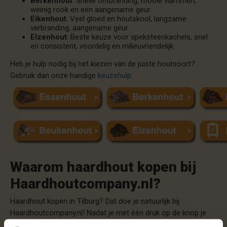
Berkenhout
: Snelle ontbranding, mooie vlammen,
weinig rook en een aangename geur.
Eikenhout
: Veel gloed en houtskool, langzame
verbranding, aangename geur.
Elzenhout
: Beste keuze voor speksteenkachels, snel
en consistent, voordelig en milieuvriendelijk.
Heb je hulp nodig bij het kiezen van de juiste houtsoort?
Gebruik dan onze handige
keuzehulp
.
Waarom haardhout kopen bij
Haardhoutcompany.nl?
Haardhout kopen in Tilburg? Dat doe je natuurlijk bij
Haardhoutcompany.nl! Nadat je met één druk op de knop je
hout hebt besteld, houden wij je op de hoogte van de levering.