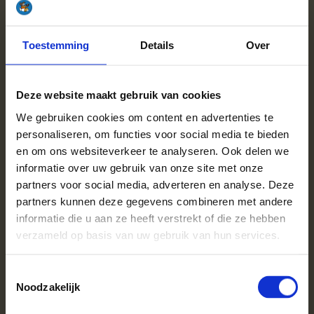
Een dag voor de geplande levering bij jou in Tilburg ontvang je
bericht. De werkdag van de levering kies je zelf. Het hout
wordt gestapeld geleverd op stevige pallets. Je bestelt veilig
Toestemming
Details
Over
en snel en wij regelen de rest. Je zult geen spijt krijgen van je
aankoop bij ons.
Deze website maakt gebruik van cookies
"Al vele jaren ben ik klant bij Haardhoutcompany.nl. Verleden
We gebruiken cookies om content en advertenties te
week vrijdag werd weer een nieuwe pallet beukenhout
personaliseren, om functies voor social media te bieden
geleverd en wist ik weer waarom ik al jaren klant bent:
en om ons websiteverkeer te analyseren. Ook delen we
eenvoudig besteld, snel volgens afspraak geleverd en opnieuw
informatie over uw gebruik van onze site met onze
perfect hout! En dat allemaal voor een eerlijke prijs. Heel fijn; ik
partners voor social media, adverteren en analyse. Deze
ben fan!"
partners kunnen deze gegevens combineren met andere
Review via Feedbackcompany
.
informatie die u aan ze heeft verstrekt of die ze hebben
Haardhout gratis thuisbezorgd
verzameld op basis van uw gebruik van hun services.
in Tilburg
Toestemmingsselectie
Noodzakelijk
Wil je haardhout bestellen zonder extra kosten voor
bezorging? Bij Haardhoutcompany leveren we gratis