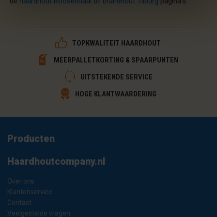
de
haardhout Roosendaal
of
brandhout Tilburg
pagina's.
TOPKWALITEIT HAARDHOUT
MEERPALLETKORTING & SPAARPUNTEN
UITSTEKENDE SERVICE
HOGE KLANTWAARDERING
Producten
Haardhoutcompany.nl
Over ons
Klantenservice
Contact
Veelgestelde vragen