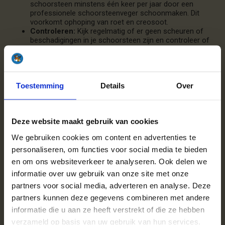
schoorsteen minstens één keer per jaar door een
professionele schoorsteenveger schoonmaken. Dit
voorkomt ophoping van roet en creosoot.
Controleren:
Kijk regelmatig of er geen scheuren of
beschadigingen in je schoorsteen zijn en controleer of
de schoorsteenkap niet verstopt zit met bijvoorbeeld
bladeren. Controleer daarnaast de luchttoevoer: zijn de
luchtroosters vrij van stof en vuil?
Onderhoud van deuren en ramen:
Controleer of de
deuren en ramen van je kachel goed sluiten en vervang
Toestemming
Details
Over
waar nodig versleten onderdelen. Zo voorkom je dat
rook je huis in komt.
Gebruik de juiste brandstoffen:
Gebruik alleen goed
Deze website maakt gebruik van cookies
gedroogd haardhout en vermijd het stoken van afval of
geverfd hout om schadelijke stoffen en extra aanslag
We gebruiken cookies om content en advertenties te
te voorkomen.
Ventilatie:
Zorg voor voldoende ventilatie in de ruimte
personaliseren, om functies voor social media te bieden
waar de kachel staat om een betere verbranding te
en om ons websiteverkeer te analyseren. Ook delen we
bevorderen en rookvorming binnen te verminderen.
informatie over uw gebruik van onze site met onze
partners voor social media, adverteren en analyse. Deze
Waarom kiezen voor
partners kunnen deze gegevens combineren met andere
informatie die u aan ze heeft verstrekt of die ze hebben
Haardhoutcompany in Breda?
verzameld op basis van uw gebruik van hun services.