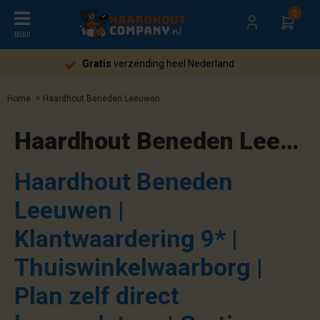
0
MENU
Gratis
verzending heel Nederland
Home
Haardhout Beneden Leeuwen
Haardhout Beneden Leeuwen | Cadeaubon "6658KH" | Ontvang gratis aanmaakblokjes t.w.v. 25 euro !
Haardhout Beneden
Leeuwen |
Klantwaardering 9* |
Thuiswinkelwaarborg |
Plan zelf direct