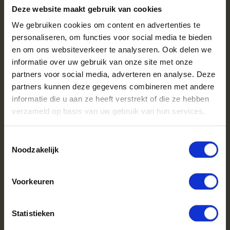
en zorgt voor een levendig vuur. Als harde houtsoort brandt
Deze website maakt gebruik van cookies
eikenhout langzaam, waardoor het perfect is voor lange
We gebruiken cookies om content en advertenties te
winteravonden. Bovendien verspreidt het een aangename geur
personaliseren, om functies voor social media te bieden
tijdens het branden.
en om ons websiteverkeer te analyseren. Ook delen we
informatie over uw gebruik van onze site met onze
Elzenhout
partners voor social media, adverteren en analyse. Deze
Elzenhout
is de beste keuze voor een speksteenkachel. Het is
partners kunnen deze gegevens combineren met andere
gemakkelijk aan te steken en brand snel en consistent, wat
informatie die u aan ze heeft verstrekt of die ze hebben
zorgt voor gelijkmatige warmte. Elzenhout is de voordeligste
verzameld op basis van uw gebruik van hun services.
loofhoutsoort en daarnaast ook een milieuvriendelijke keuze.
Toestemmingsselectie
Hulp nodig bij het maken van de juiste houtkeuze voor jouw
Noodzakelijk
kachel? Kijk dan op onze
haardhout informatie
pagina’s of
neem dan contact op met onze klantenservice.
Voorkeuren
Waarom kiezen voor
Haardhoutcompany.nl?
Statistieken