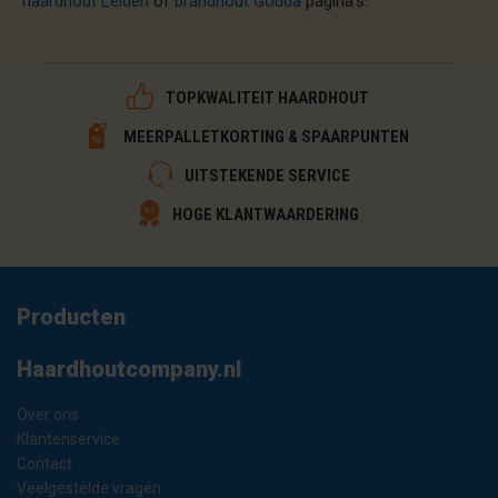
haardhout Leiden
of
brandhout Gouda
pagina's.
TOPKWALITEIT HAARDHOUT
MEERPALLETKORTING & SPAARPUNTEN
UITSTEKENDE SERVICE
HOGE KLANTWAARDERING
Producten
Haardhoutcompany.nl
Over ons
Klantenservice
Contact
Veelgestelde vragen