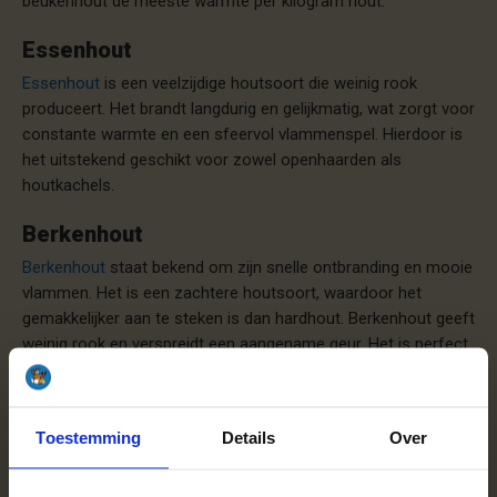
beukenhout de meeste warmte per kilogram hout.
Essenhout
Essenhout
is een veelzijdige houtsoort die weinig rook
produceert. Het brandt langdurig en gelijkmatig, wat zorgt voor
constante warmte en een sfeervol vlammenspel. Hierdoor is
het uitstekend geschikt voor zowel openhaarden als
houtkachels.
Berkenhout
Berkenhout
staat bekend om zijn snelle ontbranding en mooie
vlammen. Het is een zachtere houtsoort, waardoor het
gemakkelijker aan te steken is dan hardhout. Berkenhout geeft
weinig rook en verspreidt een aangename geur. Het is perfect
voor gebruik in openhaarden en houtkachels.
Eikenhout
Toestemming
Details
Over
Eikenhout
is een van de meest geliefde keuzes voor
houtkachels. Het produceert een intense gloed en houtskool,