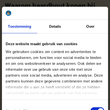
Waarom haardhout kopen bij
Haardhoutcompany?
Sinds 2015 leveren wij topkwaliteit ovengedroogd haardhout
Toestemming
Details
Over
voor jouw houtkachel of openhaard. Wij dragen het FSC-
keurmerk, wat betekent dat wij garanderen dat ons hout
afkomstig is uit beheerde bossen. Wij leveren de hout pallets
Deze website maakt gebruik van cookies
gratis en droog bij je thuis in De Rijp. En we staan altijd klaar
om je te adviseren over het juiste type hout voor jouw kachel
We gebruiken cookies om content en advertenties te
of haard.
personaliseren, om functies voor social media te bieden
en om ons websiteverkeer te analyseren. Ook delen we
Onze klanten zijn erg positief over ons en daar zijn we trots
informatie over uw gebruik van onze site met onze
op!
partners voor social media, adverteren en analyse. Deze
"
Super goed gedroogd hout keurig op maat.
"
partners kunnen deze gegevens combineren met andere
- Review via
Feedbackcompany
informatie die u aan ze heeft verstrekt of die ze hebben
verzameld op basis van uw gebruik van hun services.
Hulp bij het bestellen van
Toestemmingsselectie