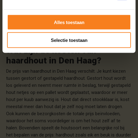
Kies je betaalmethode
Als je vragen hebt of extra hulp nodig hebt bij het plaatsen van
je bestelling, staat ons klantenserviceteam altijd klaar om je te
Alles toestaan
helpen. Zo ben je verzekerd van een zorgeloze
aankoopervaring en snel geleverd haardhout in Den Haag.
Selectie toestaan
Wat zijn de kosten van
haardhout in Den Haag?
De prijs van haardhout in Den Haag verschilt. Je kunt kiezen
tussen gestort of gestapeld haardhout. Gestort hout wordt
los geleverd en neemt meer ruimte in beslag, terwijl gestapeld
hout netjes op een pallet wordt geplaatst, waardoor er meer
hout per kuub aanwezig is. Hout dat direct stookklaar is, kost
meestal meer dan hout dat je zelf nog moet laten drogen.
Ook kunnen de bezorgkosten de totale prijs beïnvloeden,
waardoor het soms voordeliger is om het hout zelf af te
halen. Bovendien speelt de houtsoort een belangrijke rol bij
het bepalen van de prijs: hardhout zoals eik en beuk is duurder