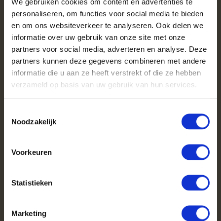
We gebruiken cookies om content en advertenties te
op!
personaliseren, om functies voor social media te bieden
"
Pallet eiken en een pallet haagbeuk gekocht. Snel bezorgd en
en om ons websiteverkeer te analyseren. Ook delen we
perfect afgeleverd. Kwaliteit hout is echt super, prachtig
informatie over uw gebruik van onze site met onze
vlambeeld en komt heel veel warmte vanaf. Heel tevreden
partners voor social media, adverteren en analyse. Deze
mee. Niet goedkoop maar echt het geld waard.
"
partners kunnen deze gegevens combineren met andere
- Review via
Feedbackcompany
informatie die u aan ze heeft verstrekt of die ze hebben
verzameld op basis van uw gebruik van hun services.
Haardhout bestellen in Den
Toestemmingsselectie
Haag
Noodzakelijk
Heb je hulp nodig bij het bestellen van haardhout in Den Haag?
Geen zorgen, ons bestelproces is eenvoudig en
Voorkeuren
gebruiksvriendelijk. We begeleiden je stap voor stap, zodat je
zonder moeite je bestelling kunt plaatsen. Hier is een kort
overzicht van hoe het werkt:
Statistieken
Selecteer je producten
Voer je adresgegevens in
Marketing
Kies je verzendmethode en leverdatum