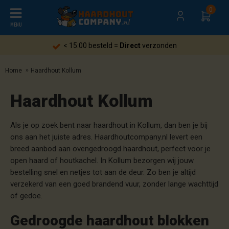
0
MENU
d =
Direct
verzonden
Gratis
verzen
Home
Haardhout Kollum
Haardhout Kollum
Als je op zoek bent naar haardhout in Kollum, dan ben je bij
ons aan het juiste adres. Haardhoutcompany.nl levert een
breed aanbod aan ovengedroogd haardhout, perfect voor je
open haard of houtkachel. In Kollum bezorgen wij jouw
bestelling snel en netjes tot aan de deur. Zo ben je altijd
verzekerd van een goed brandend vuur, zonder lange wachttijd
of gedoe.
Gedroogde haardhout blokken