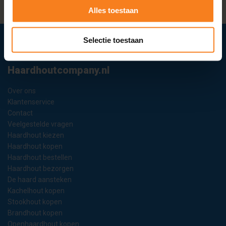
HOGE KLANTWAARDERING
Alles toestaan
Selectie toestaan
Producten
Haardhoutcompany.nl
Over ons
Klantenservice
Contact
Veelgestelde vragen
Haardhout kiezen
Haardhout kopen
Haardhout bestellen
Haardhout bezorgen
De haard aansteken
Kachelhout kopen
Stookhout kopen
Brandhout kopen
Openhaardhout kopen