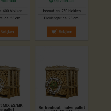
 voorraad
Op voorraad
a. 600 blokken
Inhoud:
ca. 750 blokken
te:
ca. 25 cm.
Bloklengte:
ca. 25 cm.
Bekijken
Bekijken
 MIX ES/EIK |
Berkenhout | halve pallet
e pallet