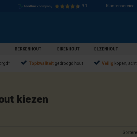
9.1
Klantenservice
BERKENHOUT
EIKENHOUT
ELZENHOUT
orgd*
Topkwaliteit
gedroogd hout
Veilig
kopen, acht
out kiezen
Sortere