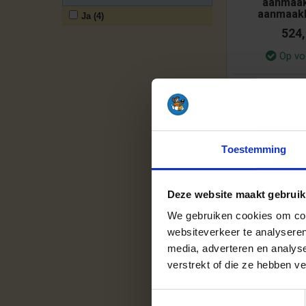
aanmaak
aanmaakb
Ja (4)
524
Op vo
Inhoud:
ca. 1
Bloklengte:
Bek
Toestemming
Deze website maakt gebruik
We gebruiken cookies om cont
websiteverkeer te analyseren
media, adverteren en analys
verstrekt of die ze hebben v
Toestemmingsselectie