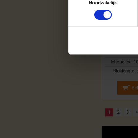
Noodzakelijk
Berkenhout | 
(ca.120x8
459
Op vo
Inhoud:
ca. 1
Bloklengte:
Bek
1
2
3