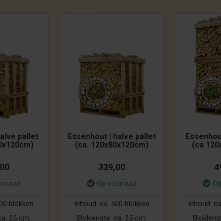
alve pallet
Essenhout | halve pallet
Essenhout
0x120cm)
(ca. 120x80x120cm)
(ca.12
,00
339,00
4
orraad
Op voorraad
Op
500 blokken
Inhoud:
ca. 500 blokken
Inhoud:
ca
ca. 25 cm.
Bloklengte:
ca. 25 cm.
Blokleng