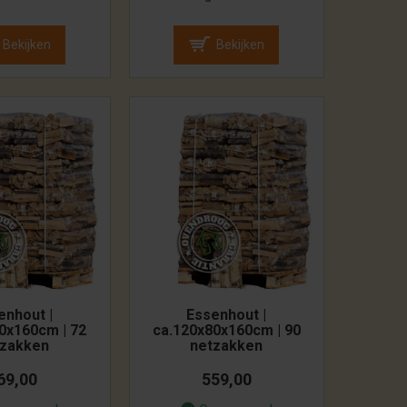
Bekijken
Bekijken
enhout |
Essenhout |
0x160cm | 72
ca.120x80x160cm | 90
tzakken
netzakken
69,00
559,00