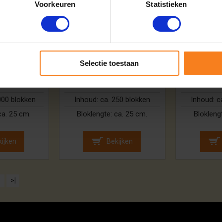
Voorkeuren
Statistieken
Berkenhout |
Berk
hele pallet
ca.120x80x80cm | 30
ca.120x8
0x200cm)
netzakken
ne
,00
279,00
3
Selectie toestaan
orraad
Op voorraad
Op
000 blokken
Inhoud:
ca. 250 blokken
Inhoud:
c
ca. 25 cm.
Bloklengte:
ca. 25 cm.
Blokleng
ijken
Bekijken
>
>|