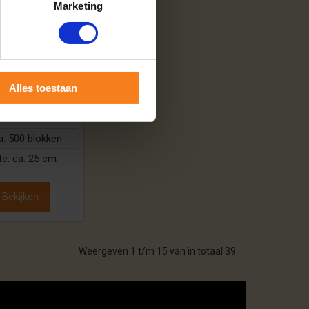
Marketing
enhout |
0x120cm | 60
tzakken
99,00
Alles toestaan
 voorraad
a. 500 blokken
te:
ca. 25 cm.
Bekijken
Weergeven 1 t/m 15 van in totaal 39