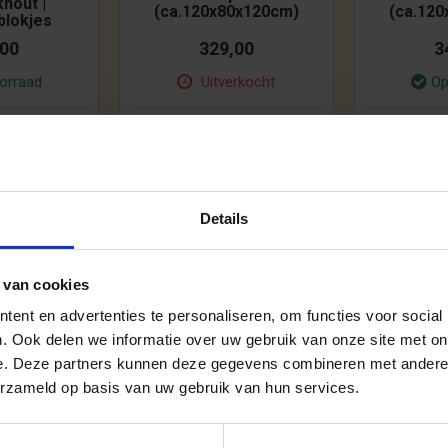
hout |
(ca.120x80x120cm)
(ca.12
lokjes
,00
329,00
3
orraad
Uitverkocht
Op
000 blokken
Inhoud:
ca. 500 blokken
Inhoud:
c
ca. 25 cm.
Bloklengte:
ca. 25 cm.
Blokleng
ijken
Bekijken
Details
 van cookies
ent en advertenties te personaliseren, om functies voor social
. Ook delen we informatie over uw gebruik van onze site met on
e. Deze partners kunnen deze gegevens combineren met andere i
erzameld op basis van uw gebruik van hun services.