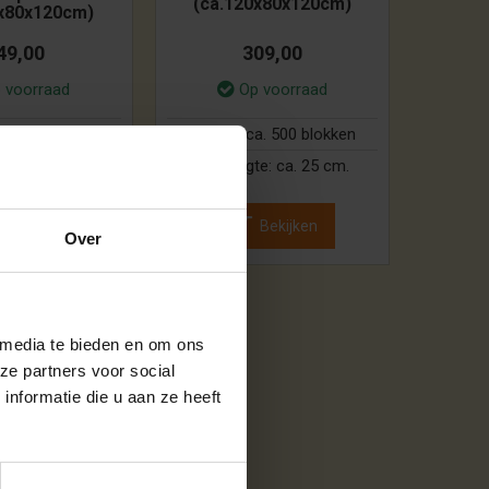
(ca.120x80x120cm)
0x80x120cm)
49,00
309,00
 voorraad
Op voorraad
a. 500 blokken
Inhoud:
ca. 500 blokken
te:
ca. 25 cm.
Bloklengte:
ca. 25 cm.
Bekijken
Bekijken
Over
 media te bieden en om ons
ze partners voor social
nformatie die u aan ze heeft