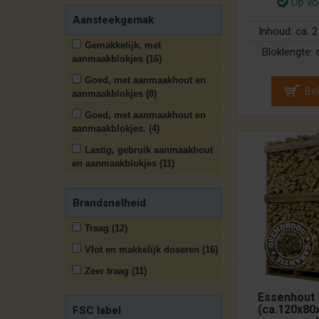
Op vo
Aansteekgemak
Inhoud:
ca. 
Gemakkelijk, met
Bloklengte:
aanmaakblokjes (16)
Goed, met aanmaakhout en
Bek
aanmaakblokjes (8)
Goed, met aanmaakhout en
aanmaakblokjes. (4)
Lastig, gebruik aanmaakhout
en aanmaakblokjes (11)
Brandsnelheid
Traag (12)
Vlot en makkelijk doseren (16)
Zeer traag (11)
Essenhout |
(ca.120x80
FSC label