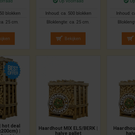
orraad
Op voorraad
Op
250 blokken
Inhoud:
ca. 500 blokken
Inhoud:
c
ca. 25 cm.
Bloklengte:
ca. 25 cm.
Blokleng
ijken
Bekijken
 hot deal
Haardhout MIX ELS/BERK |
Haardhout
x200cm) |
halve pallet
halv