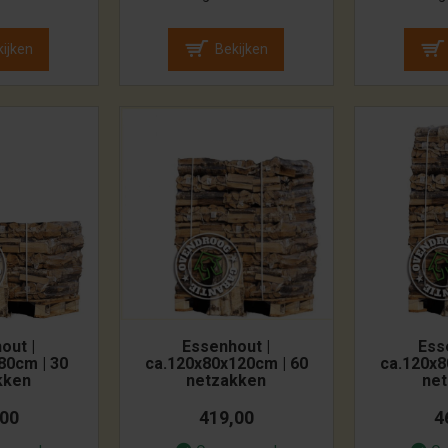
ijken
Bekijken
out |
Essenhout |
Ess
80cm | 30
ca.120x80x120cm | 60
ca.120x8
kken
netzakken
ne
,00
419,00
4