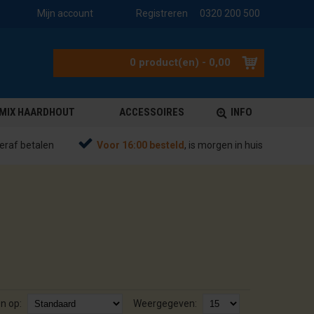
Mijn account
Registreren
0320 200 500
0 product(en) - 0,00
MIX HAARDHOUT
ACCESSOIRES
INFO
eraf betalen
Voor 16:00 besteld
, is morgen in huis
n op:
Weergegeven: