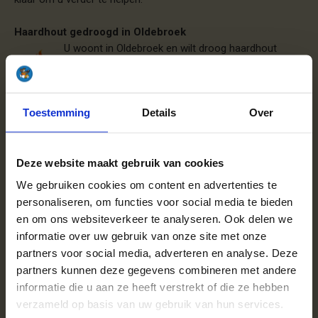
Haardhout gedroogd in Oldebroek
U woont in Oldebroek en wilt droog haardhout
bestellen dat u direct kunt stoken? Uiteraard wilt u
uw buren geen overlast bezorgen, daarom is het
verstandig om droog haardhout bij
Toestemming
Details
Over
haardhoutcompany.nl te kopen. We bezorgen uw haardhout
snel en goed bij u thuis en ons hout is droog, daarom geeft
het geen rookoverlast. Voor het drogen van openhaardhout is
tegenwoordig een nieuwe techniek beschikbaar. Haardhout
Deze website maakt gebruik van cookies
wordt in droogkamers met hete lucht geforceerd gedroogd.
We gebruiken cookies om content en advertenties te
Dit
ovengedroogde open haardhout
heeft een aantal
personaliseren, om functies voor social media te bieden
belangrijke voordelen ten opzichte van normaal of natuurlijk
en om ons websiteverkeer te analyseren. Ook delen we
gedroogd open haard hout. De karakteristieke hout geur is
informatie over uw gebruik van onze site met onze
gebleven en de houtblokken blijven fraai, schoon en vrij van
partners voor social media, adverteren en analyse. Deze
schimmels en ongedierte. Ovengedroogd haardhout heeft
partners kunnen deze gegevens combineren met andere
bovendien uitstekende brandeigenschappen voor
lekkere
informatie die u aan ze heeft verstrekt of die ze hebben
warmte en veel stookplezier.
verzameld op basis van uw gebruik van hun services.