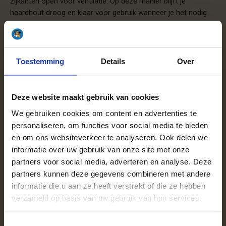
zijkanten open voor ventilatie. Op deze manier blijft je
haardhout droog en klaar voor gebruik wanneer je het nodig
hebt. Ovengedroogd haardhout kun je ook prima binnen
opslaan.
Handig om te weten:
Toestemming
Details
Over
Wij verkopen ook
accessoires
zoals aanmaakhout en
aanmaakblokjes.
Deze website maakt gebruik van cookies
Je kunt ook een
haardhoutmix
bestellen.
Wij hebben een super handige
keuzehulp
voor het
We gebruiken cookies om content en advertenties te
kiezen van het juiste hout.
personaliseren, om functies voor social media te bieden
Wij bezorgen het hout gratis bij je thuis in Schagen.
en om ons websiteverkeer te analyseren. Ook delen we
informatie over uw gebruik van onze site met onze
Hulp bij het bestellen van
partners voor social media, adverteren en analyse. Deze
haardhout
partners kunnen deze gegevens combineren met andere
informatie die u aan ze heeft verstrekt of die ze hebben
Het bestellen van haardhout bij Haardhoutcompany.nl is
verzameld op basis van uw gebruik van hun services.
eenvoudig en overzichtelijk. Selecteer je producten, voer je
adresgegevens in en kies je gewenste leverdatum. Totdat je
Toestemmingsselectie