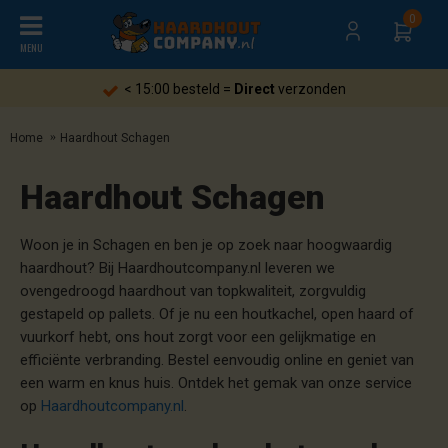
0
MENU
verzonden
Gratis
verzending hee
Home
Haardhout Schagen
Haardhout Schagen
Woon je in Schagen en ben je op zoek naar hoogwaardig
haardhout? Bij Haardhoutcompany.nl leveren we
ovengedroogd haardhout van topkwaliteit, zorgvuldig
gestapeld op pallets. Of je nu een houtkachel, open haard of
vuurkorf hebt, ons hout zorgt voor een gelijkmatige en
efficiënte verbranding. Bestel eenvoudig online en geniet van
een warm en knus huis. Ontdek het gemak van onze service
op
Haardhoutcompany.nl
.