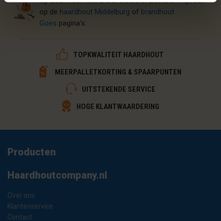
​Op zoek naar haardhout elders in Zeeland? Kijk dan
op de
h
aardhout M
iddelburg
of
brandhout
Goes
pagina's.
TOPKWALITEIT HAARDHOUT
MEERPALLETKORTING & SPAARPUNTEN
UITSTEKENDE SERVICE
HOGE KLANTWAARDERING
Producten
Haardhoutcompany.nl
Over ons
Klantenservice
Contact