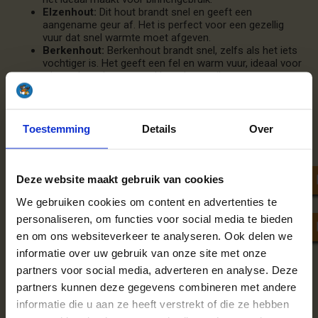
Elzenhout:
Dit hout brandt snel en geeft een
aangename geur af. Het is perfect voor een gezellig
vuur dat snel warmte moet afgeven.
Berkenhout:
Berkenhout brandt snel, zelfs als het iets
vochtiger is. Het geeft een fel en warm vuur, ideaal voor
wie snel een knapperend haardvuur wil.
De beste keuze voor haardhout hangt af van jouw voorkeuren
en hoe je de haard gebruikt. Voor een langdurig vuur is eiken
Toestemming
Details
Over
perfect, terwijl berken en els geschikt zijn voor een snel
warmtevuur.
Deze website maakt gebruik van cookies
We gebruiken cookies om content en advertenties te
personaliseren, om functies voor social media te bieden
en om ons websiteverkeer te analyseren. Ook delen we
informatie over uw gebruik van onze site met onze
partners voor social media, adverteren en analyse. Deze
Waarom kiezen voor
partners kunnen deze gegevens combineren met andere
Haardhoutcompany.nl?
informatie die u aan ze heeft verstrekt of die ze hebben