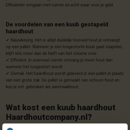
Efficiënter omgaan met ruimte en echt waar voor je geld.
De voordelen van een kuub gestapeld
haardhout
✔
Nauwkeurig. Het is altijd duidelijk hoeveel hout je ontvangt
op een pallet. Wanneer je een losgestorte kuub gaat stapelen,
blijft iets meer dan de helft van het volume over.
✔
Efficiënt. In evenveel ruimte ontvang je meer hout dan
wanneer het losgestort wordt.
✔
Gemak. Het haardhout wordt geleverd in een pallet in plaats
van een grote zak. De pallet is gemaakt van schoon hout en
kun je evt. gebruiken als aanmaakhout.
Wat kost een kuub haardhout
Haardhoutcompany.nl?
Wat is dan dus het verschil per pallet? Bij Haardhoutcompany