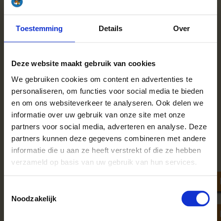
hebben we naast een breed assortiment aan type hout ook
meerdere pallets om uit te kiezen. Bestel dus eenvoudig de
Toestemming
Details
Over
juiste hoeveelheid. Wanneer je niet zo veel verbruikt is een
halve pallet al ideaal. Stook je juist heel veel? Dan zijn onze
jumbo pallets geschikt. Klik op het formaat dat je zoekt en
ontdek het actuele aanbod.
Deze website maakt gebruik van cookies
We gebruiken cookies om content en advertenties te
ca. 1 kuub gestapeld = 1.75 kuub haardhout losgestort.
Dit zijn ca.
500
blokken
haardhout op een
Halve pallet
;
personaliseren, om functies voor social media te bieden
ca. 1,5 kuub gestapeld = 2.5 kuub haardhout losgestort.
en om ons websiteverkeer te analyseren. Ook delen we
Dit zijn ca.
700 blokken
haardhout
op Easy pallet
;
informatie over uw gebruik van onze site met onze
ca. 2 kuub gestapeld = 3.25 kuub haardhout losgestort.
Dit zijn ca.
1000
blokken
haardhout op
Hele pallet
;
partners voor social media, adverteren en analyse. Deze
Dik 2 kuub gestapeld = 3.75 kuub haardhout losgestort.
partners kunnen deze gegevens combineren met andere
Dit zijn ca.
1000 grote blokken
op
Jumbo pallet
.
informatie die u aan ze heeft verstrekt of die ze hebben
verzameld op basis van uw gebruik van hun services.
Toestemmingsselectie
Noodzakelijk