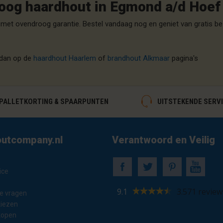
oog haardhout in Egmond a/d Hoef
met ovendroog garantie. Bestel vandaag nog en geniet van gratis b
 dan op de
haardhout Haarlem
of
brandhout Alkmaar
pagina's
ALLETKORTING & SPAARPUNTEN
UITSTEKENDE SERV
utcompany.nl
Verantwoord en Veilig
ice
9.1
3.571 review
e vragen
kiezen
kopen