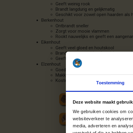
Geeft weinig rook
Brandt langdurig en gelijkmatig
Geschikt voor zowel open haarden als 
Berkenhout
Ontbrandt sneller
Zorgt voor mooie vlammen
Rookt nauwelijks en geeft een aangen
Eikenhout
Geeft veel gloed en houtskool
Brandt langzaam, ideaal voor lange avon
Geeft een prettige geur
Elzenhout
Goede keuze voor speksteenkachels
Makkelijk aan te steken, snelle en cons
Kosteneffectief en milieuvriendelijk
Toestemming
Deze website maakt gebruik
We gebruiken cookies om cont
websiteverkeer te analyseren
media, adverteren en analys
verstrekt of die ze hebben v