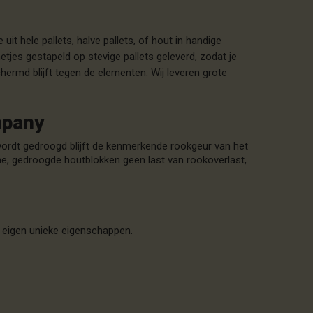
uit hele pallets, halve pallets, of hout in handige
tjes gestapeld op stevige pallets geleverd, zodat je
ermd blijft tegen de elementen. Wij leveren grote
mpany
ordt gedroogd blijft de kenmerkende rookgeur van het
ne, gedroogde houtblokken geen last van rookoverlast,
jn eigen unieke eigenschappen.