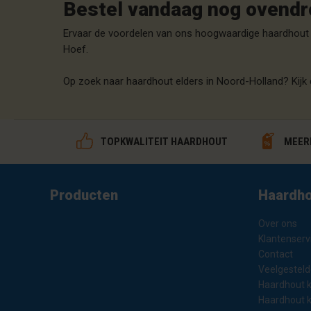
Bestel vandaag nog ovendr
Ervaar de voordelen van ons hoogwaardige haardhout 
Hoef.
Op zoek naar haardhout elders in Noord-Holland? Kijk
TOPKWALITEIT HAARDHOUT
MEERP
Producten
Haardho
Over ons
Klantenserv
Contact
Veelgesteld
Haardhout 
Haardhout 