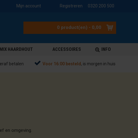
Mijn account
Registreren
0320 200 500
0 product(en) - 0,00
MIX HAARDHOUT
ACCESSOIRES
INFO
eraf betalen
Voor 16:00 besteld
, is morgen in huis
oef en omgeving.