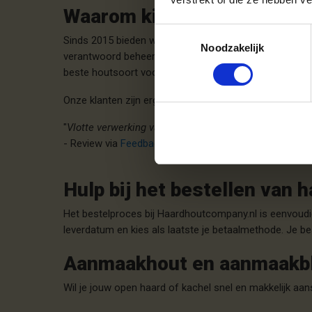
Waarom kiezen voor Haar
Toestemmingsselectie
Sinds 2015 bieden wij topkwaliteit ovengedroogd haar
Noodzakelijk
verantwoord beheerde bossen. We leveren de pallets me
beste houtsoort voor jouw specifieke kachel of haard,
Onze klanten zijn erg positief over ons en daar zijn w
"
Vlotte verwerking van de bestelling en keuze van bez
- Review via
Feedbackcompany
Hulp bij het bestellen van
Het bestelproces bij Haardhoutcompany.nl is eenvoudig
leverdatum en kies als laatste je betaalmethode. Je bes
Aanmaakhout en aanmaakb
Wil je jouw open haard of kachel snel en makkelijk a