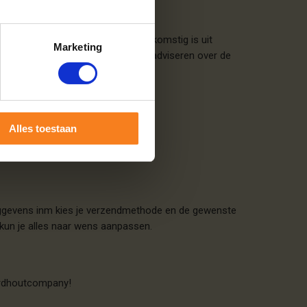
eurmerk, wat betekent dat het afkomstig is uit
Marketing
st staan we altijd klaar om je te adviseren over de
Alles toestaan
resggevens inm kies je verzendmethode en de gewenste
jd kun je alles naar wens aanpassen.
rdhoutcompany!