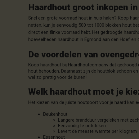
Haardhout groot inkopen i
Snel een grote voorraad hout in huis halen? Koop ha
netten, kun je eenvoudig 500 tot 1000 blokken hout bes
direct een flinke voorraad hebt. Het gedroogde haardh
hoeveelheden haardhout in Egmond aan den Hoef en de
De voordelen van ovenged
Koop haardhout bij Haardhoutcompany dat gedroogd is
hout behouden. Daarnaast zijn de houtblok schoon en v
wel zo prettig voor de buren!
Welk haardhout moet je ki
Het kiezen van de juiste houtsoort voor je haard kan e
Beukenhout
Langere brandduur vergeleken met zac
Eenvoudig te ontsteken
Levert de meeste warmte per kilogram
Essenhout