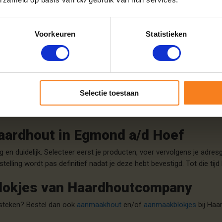
dhoutcompany?
dhout voor jouw houtkachel of open haard. Ons hout draagt het FSC-k
Voorkeuren
Statistieken
t haardhout gratis en droog bij je thuis in Egmond a/d Hoef. Daarnaa
 zodat je optimaal kunt genieten van je warmtebron.
e trots op!
orgdatum. Goede kwaliteit haardhout.
"
Selectie toestaan
 haardhout in Egmond a/d Hoef
 en duidelijk. Selecteer eerst je producten, voer vervolgens je ad
telling wordt pas definitief nadat je deze hebt bevestigd. Tot die ti
lokjes van Haardhoutcompany
ansteken? Bestel dan ook
aanmaakhout
en/of
aanmaakblokjes
bij Haa