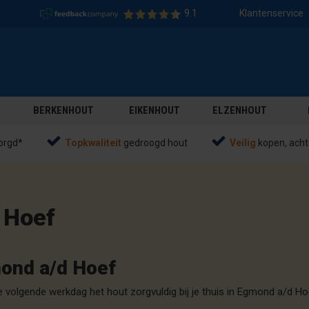
9.1
Klantenservice
BERKENHOUT
EIKENHOUT
ELZENHOUT
orgd*
Topkwaliteit
gedroogd hout
Veilig
kopen, acht
 Hoef
mond a/d Hoef
volgende werkdag het hout zorgvuldig bij je thuis in Egmond a/d H