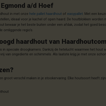
n Egmond a/d Hoef
ardhout in met onze
hele pallet haardhout
of
easypallet
.
Met een keuze 
tellen, ideaal voor je kachel of open haard. De houtblokken worden ne
out bewaar je het beste buiten onder een afdak, zodat het goed besch
 omliggende regio's.
roogd haardhout van Haardhoutco
 in speciale droogkamers. Dankzij de hetelucht waarmee het hout w
rij van ongedierte en schimmels. Als laatste krijg je met onze scho
ezen?
en groot verschil maken in je stookervaring. Elke houtsoort heeft zi
hthout