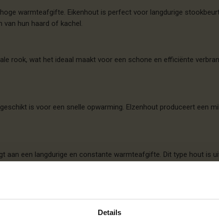
 hoge warmteafgifte. Eikenhout is perfect voor langdurige stookbeu
 van hun haard of kachel.
le rook, wat het ideaal maakt voor een schone en efficiënte verbra
er geschikt is voor een snelle opwarming. Elzenhout produceert een m
gt aan een langdurige en constante warmteafgifte. Dit type hout is 
wat het perfect maakt voor een gezellige en snelle opwarming. Het
Details