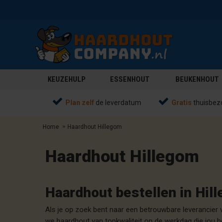
KEUZEHULP
ESSENHOUT
BEUKENHOUT
Plan zelf
de leverdatum
Gratis
thuisbez
Home
Haardhout Hillegom
Haardhout Hillegom
Haardhout bestellen in Hil
Als je op zoek bent naar een betrouwbare leverancier 
we haardhout van topkwaliteit op de werkdag die jou he