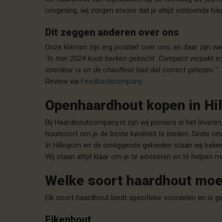
omgeving, wij zorgen ervoor dat je altijd voldoende ha
Dit zeggen anderen over ons
Onze klanten zijn erg positief over ons, en daar zijn we
"In mei 2024 kuub berken gekocht. Compact verpakt en 
voordeur is en de chauffeur had dat correct gelezen."
Review via
Feedbackcompany
.
Openhaardhout kopen in Hi
Bij Haardhoutcompany.nl zijn wij pioniers in het leve
houtsoort om je de beste kwaliteit te bieden. Sinds o
In Hillegom en de omliggende gebieden staan wij bekend
Wij staan altijd klaar om je te adviseren en te helpen
Welke soort haardhout moet
Elk soort haardhout biedt specifieke voordelen en is g
Eikenhout