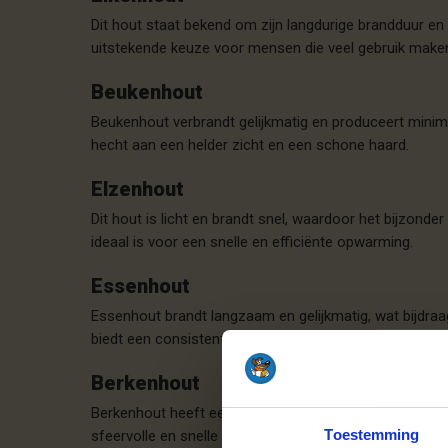
Dit hout staat bekend om zijn langdurige brandduur en
uitstekende keuze voor mensen die veel gebruik maken
Beukenhout
Beukenhout verbrandt gelijkmatig en produceert minima
hecht aan een helder zicht en een schone haard.
Elzenhout
Dit hout is licht en brandt snel, waardoor het bijzond
ideaal is voor een snelle en efficiënte opwarming.
Essenhout
Essenhout brandt langzaam en gelijkmatig, wat bijdraa
biedt een consistente warmtebron.
Berkenhout
Berkenhout heeft een aangename geur en brandt snel, 
Toestemming
sfeervolle en snelle warmtebron.