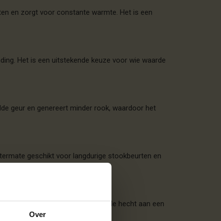
rten en zorgt voor constante warmte. Het is een
nding. Het is een uitstekende keuze voor wie waarde
ilde geur en genereert minder rook, waardoor het
uitermate geschikt voor langdurige stookbeurten en
 is een goede keuze voor wie waarde hecht aan een
Over