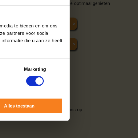
ste type haardhout te kiezen, kun je optimaal genieten
 media te bieden en om ons
ze partners voor social
nformatie die u aan ze heeft
Marketing
s.
Alles toestaan
worden opgeslagen, met minimale kans op