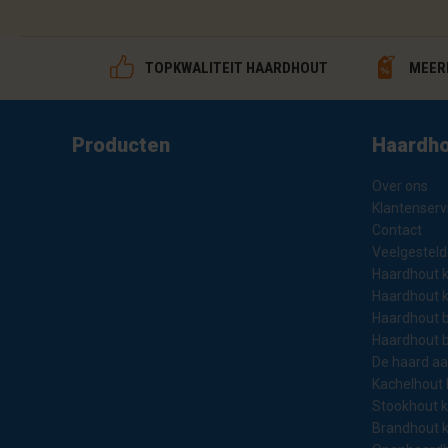
TOPKWALITEIT HAARDHOUT
MEERP
Producten
Haardho
Over ons
Klantenserv
Contact
Veelgesteld
Haardhout 
Haardhout 
Haardhout b
Haardhout 
De haard a
Kachelhout
Stookhout 
Brandhout 