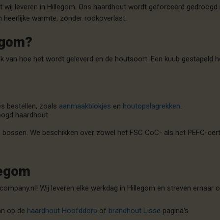
wat wij leveren in Hillegom. Ons haardhout wordt geforceerd gedroog
 heerlijke warmte, zonder rookoverlast.
egom?
ijk van hoe het wordt geleverd en de houtsoort. Een kuub gestapeld 
s bestellen, zoals
aanmaakblokjes
en
houtopslagrekken
.
oogd haardhout.
bossen. We beschikken over zowel het FSC CoC- als het PEFC-certifi
legom
mpany.nl! Wij leveren elke werkdag in Hillegom en streven ernaar o
an op de
haardhout Hoofddorp
of
brandhout Lisse
pagina's