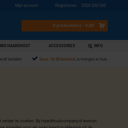
Mijn account
Registreren
0320 200 500
0 product(en) - 0,00
MIX HAARDHOUT
ACCESSOIRES
INFO
eraf betalen
Voor 16:00 besteld
, is morgen in huis
t verder te zoeken. Bij Haardhoutcompany.nl leveren
llige avonden voor de open haard in Hillegom of de