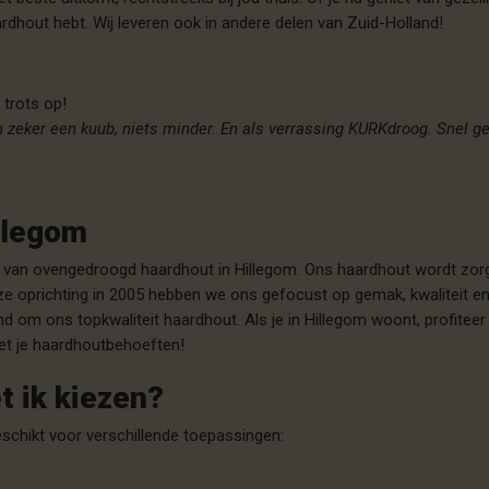
ardhout hebt. Wij leveren ook in andere delen van Zuid-Holland!
 trots op!
zeker een kuub, niets minder. En als verrassing KURKdroog. Snel gel
llegom
ren van ovengedroogd haardhout in Hillegom. Ons haardhout wordt zorg
nze oprichting in 2005 hebben we ons gefocust op gemak, kwaliteit en
 om ons topkwaliteit haardhout. Als je in Hillegom woont, profiteer 
 met je haardhoutbehoeften!
 ik kiezen?
eschikt voor verschillende toepassingen: