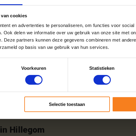
ijdragen aan een efficiënte en aangename stookervaring. Door het jui
 behoeften en voorkeuren.
 van cookies
ent en advertenties te personaliseren, om functies voor social
. Ook delen we informatie over uw gebruik van onze site met on
e. Deze partners kunnen deze gegevens combineren met andere i
erzameld op basis van uw gebruik van hun services.
op te slaan
Voorkeuren
Statistieken
 houden:
ond te leggen, bijvoorbeeld op pallets of latjes.
ar stapelt, zodat er voldoende luchtcirculatie tussen de houtblokken i
Selectie toestaan
een houtopslag. Ovengedroogd hout is al droog en kan prima binnen 
in Hillegom