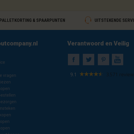
ALLETKORTING & SPAARPUNTEN
UITSTEKENDE SERV
utcompany.nl
Verantwoord en Veilig
ice
9.1
3.571 review
e vragen
kiezen
kopen
estellen
bezorgen
ansteken
 kopen
kopen
kopen