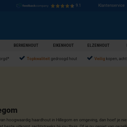
9.1
Klantenservice
BERKENHOUT
EIKENHOUT
ELZENHOUT
orgd*
Topkwaliteit
gedroogd hout
Veilig
kopen, acht
legom
van hoogwaardig haardhout in Hillegom en omgeving, dan hoef je nie
t beste uitkomt, rechtstreeks bij jou thuis. Of je nu geniet van geze