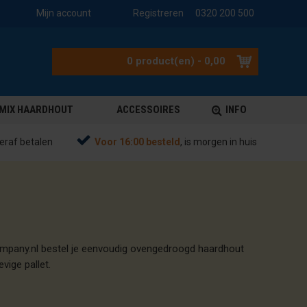
Mijn account
Registreren
0320 200 500
0 product(en) - 0,00
MIX HAARDHOUT
ACCESSOIRES
INFO
eraf betalen
Voor 16:00 besteld
, is morgen in huis
company.nl bestel je eenvoudig ovengedroogd haardhout
vige pallet.