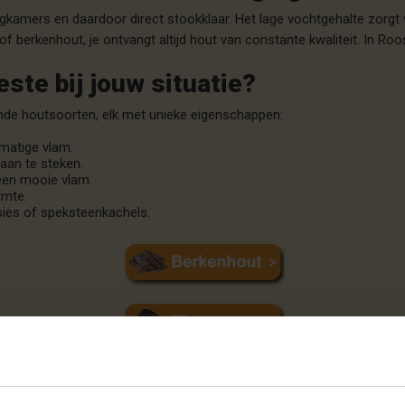
kamers en daardoor direct stookklaar. Het lage vochtgehalte zorgt v
of berkenhout, je ontvangt altijd hout van constante kwaliteit. In Ro
ste bij jouw situatie?
ende houtsoorten, elk met unieke eigenschappen:
kmatige vlam.
aan te steken.
 een mooie vlam.
rmte.
sies of speksteenkachels.
n