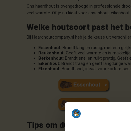
Ons haardhout is ovengedroogd in professionele droog
veel warmte. Of je nu kiest voor essenhout, eikenhout 
Welke houtsoort past het be
Bij Haardhoutcompany.nl heb je de keuze uit verschill
Essenhout:
Brandt lang en rustig, met een gelij
Beukenhout:
Geeft veel warmte en is makkelijk 
Berkenhout:
Brandt snel en ruikt prettig. Geeft
Eikenhout:
Brandt traag en geeft langdurige wa
Elzenhout:
Brandt snel, ideaal voor kortere ses
Tips om duurzaam te stoke