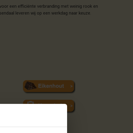
oor een efficiënte verbranding met weinig rook en
osendaal leveren wij op een werkdag naar keuze.