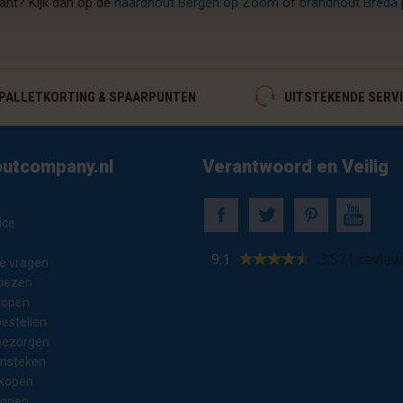
ant? Kijk dan op de
haardhout Bergen op Zoom
of
brandhout Breda
ALLETKORTING & SPAARPUNTEN
UITSTEKENDE SERV
utcompany.nl
Verantwoord en Veilig
ice
9.1
3.571 review
e vragen
kiezen
kopen
estellen
bezorgen
ansteken
 kopen
kopen