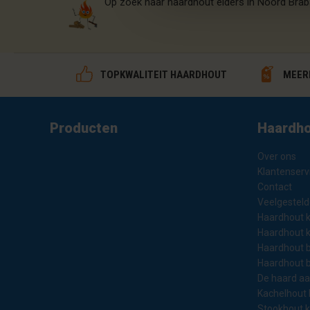
​Op zoek naar haardhout elders in Noord Brab
TOPKWALITEIT HAARDHOUT
MEERP
Producten
Haardho
Over ons
Klantenserv
Contact
Veelgesteld
Haardhout 
Haardhout 
Haardhout b
Haardhout 
De haard a
Kachelhout
Stookhout 