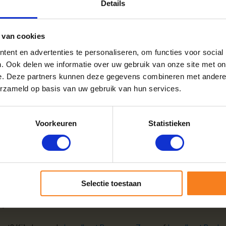
Details
n een warm en gezellig vuur, maar ook rekening houdt met het milieu.
 van cookies
mstig is uit bossen die duurzaam worden beheerd.
warmte met minder hout.
ent en advertenties te personaliseren, om functies voor social
en vliegas.
aard aan te steken.
. Ook delen we informatie over uw gebruik van onze site met on
out droogt niet goed en geeft minder warmte. Bij de verbranding van
e. Deze partners kunnen deze gegevens combineren met andere i
erzameld op basis van uw gebruik van hun services.
ijk voor een goed brandend vuur.
haardhout in Roosendaal
Voorkeuren
Statistieken
 Of je nu in de stad of het buitengebied woont, wij bezorgen tot aan 
w bestelling op tijd en netjes aankomt.
out in Roosendaal
Selectie toestaan
iteer je van gratis levering in Roosendaal. De avond voor levering on
 je direct kunt stoken.