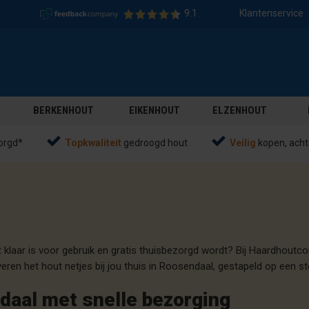
9.1
Klantenservice
BERKENHOUT
EIKENHOUT
ELZENHOUT
orgd*
Topkwaliteit
gedroogd hout
Veilig
kopen, acht
t klaar is voor gebruik en gratis thuisbezorgd wordt? Bij Haardhout
everen het hout netjes bij jou thuis in Roosendaal, gestapeld op een ste
daal met snelle bezorging