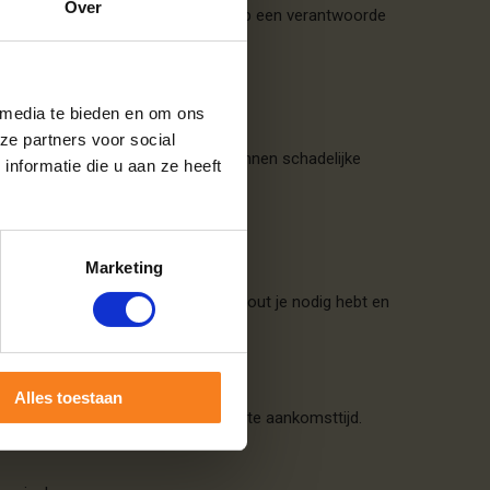
Over
 Hier zijn enkele tips om je haard op een verantwoorde
 media te bieden en om ons
ze partners voor social
 geverfd of geïmpregneerd hout kunnen schadelijke
nformatie die u aan ze heeft
Marketing
je voordeur. Je kiest zelf hoeveel hout je nodig hebt en
Alles toestaan
tvang je een bericht met de verwachte aankomsttijd.