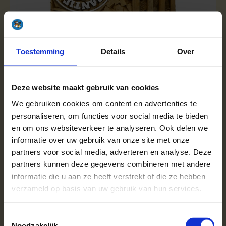
NIEUW! | Knackholz | Beukenhout zonder schors |
halve pallet (ca.120x80x120cm) | FSC100%
Toestemming
Details
Over
409,00
Op voorraad
Deze website maakt gebruik van cookies
Inhoud:
ca. 500 blokken
We gebruiken cookies om content en advertenties te
personaliseren, om functies voor social media te bieden
Bloklengte:
ca. 25 cm.
en om ons websiteverkeer te analyseren. Ook delen we
informatie over uw gebruik van onze site met onze
In mijn Winkelwagen
partners voor social media, adverteren en analyse. Deze
partners kunnen deze gegevens combineren met andere
informatie die u aan ze heeft verstrekt of die ze hebben
verzameld op basis van uw gebruik van hun services.
Toestemmingsselectie
Noodzakelijk