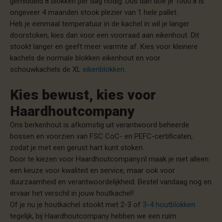
gemiddeld 8 blokken per dag nodig. Dus dan doe je 1000:8 is
ongeveer 4 maanden stook plezier van 1 hele pallet.
Heb je eenmaal temperatuur in de kachel in wil je langer
doorstoken, kies dan voor een voorraad aan eikenhout. Dit
stookt langer en geeft meer warmte af. Kies voor kleinere
kachels de normale blokken eikenhout en voor
schouwkachels de XL
eikenblokken
.
Kies bewust, kies voor
Haardhoutcompany
Ons berkenhout is afkomstig uit verantwoord beheerde
bossen en voorzien van FSC CoC- en PEFC-certificaten,
zodat je met een gerust hart kunt stoken.
Door te kiezen voor Haardhoutcompany.nl maak je niet alleen
een keuze voor kwaliteit en service, maar ook voor
duurzaamheid en verantwoordelijkheid. Bestel vandaag nog en
ervaar het verschil in jouw houtkachel!
Of je nu je houtkachel stookt met 2-3 of
3-4 houtblokken
tegelijk, bij Haardhoutcompany hebben we een ruim